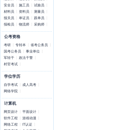
安全员
施工员
试验员
材料员
资料员
测量员
报关员
单证员
跟单员
报检员
物流师
采购师
公考资格
考研
专转本
省考公务员
国考公务员
事业单位
军转干
政法干警
村官考试
学位学历
自学考试
成人高考
网络学院
计算机
网页设计
平面设计
软件工程
游戏动漫
网络工程
IT认证