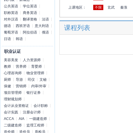
公共英语
学位英语
上课地区：
不限
玄武
秦淮
职称英语
商务英语
对外汉语
翻译资格
法语
德语
西班牙语
意大利语
课程列表
葡萄牙语
阿拉伯语
俄语
日语
韩语
职业认证
美容美发
人力资源师
教师
营养师
育婴师
心理咨询师
物业管理师
厨师
导游
司仪
文秘
保健
营销师
内审/外审
项目管理师
银行证券
理财规划师
会计从业资格证
会计职称
会计实践
注册会计师
ACCA
AIA
一级建造师
二级建造师
监理工程师
造价师
造价员
质检员