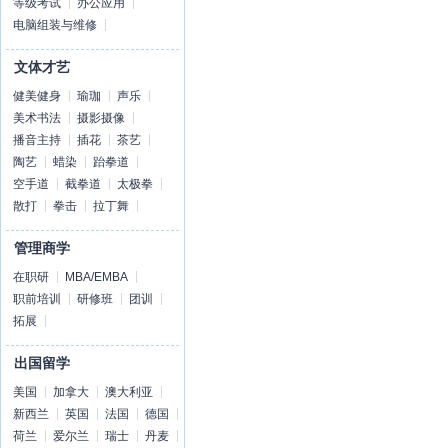
等级考试
办公应用
电脑组装与维修
文体才艺
健美健身
瑜珈
声乐
美术书法
摄影摄像
播音主持
插花
茶艺
陶艺
蜡染
跆拳道
空手道
截拳道
太极拳
散打
拳击
拉丁舞
管理商学
在职研
MBA/EMBA
职前培训
研修班
团训
拓展
出国留学
美国
加拿大
澳大利亚
新西兰
英国
法国
德国
荷兰
爱尔兰
瑞士
丹麦