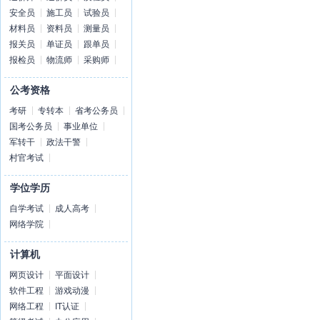
安全员
施工员
试验员
材料员
资料员
测量员
报关员
单证员
跟单员
报检员
物流师
采购师
公考资格
考研
专转本
省考公务员
国考公务员
事业单位
军转干
政法干警
村官考试
学位学历
自学考试
成人高考
网络学院
计算机
网页设计
平面设计
软件工程
游戏动漫
网络工程
IT认证