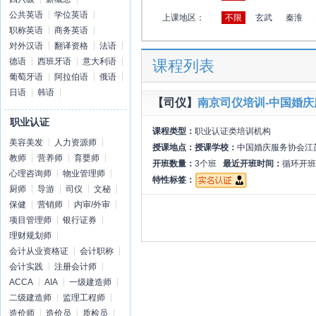
公共英语
学位英语
上课地区：
不限
玄武
秦淮
职称英语
商务英语
对外汉语
翻译资格
法语
德语
西班牙语
意大利语
课程列表
葡萄牙语
阿拉伯语
俄语
日语
韩语
【司仪】
南京司仪培训-中国婚庆
职业认证
课程类型：
职业认证类培训机构
美容美发
人力资源师
授课地点：
授课学校：
中国婚庆服务协会江
教师
营养师
育婴师
开班数量：
3个班
最近开班时间：
循环开班
心理咨询师
物业管理师
特性标签：
厨师
导游
司仪
文秘
保健
营销师
内审/外审
项目管理师
银行证券
理财规划师
会计从业资格证
会计职称
会计实践
注册会计师
ACCA
AIA
一级建造师
二级建造师
监理工程师
造价师
造价员
质检员