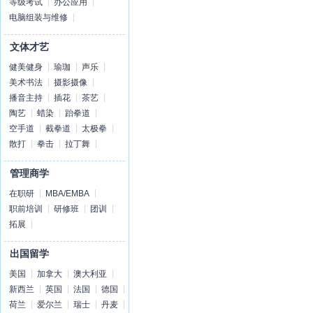
等级考试
办公应用
电脑组装与维修
文体才艺
健美健身
瑜珈
声乐
美术书法
摄影摄像
播音主持
插花
茶艺
陶艺
蜡染
跆拳道
空手道
截拳道
太极拳
散打
拳击
拉丁舞
管理商学
在职研
MBA/EMBA
职前培训
研修班
团训
拓展
出国留学
美国
加拿大
澳大利亚
新西兰
英国
法国
德国
荷兰
爱尔兰
瑞士
丹麦