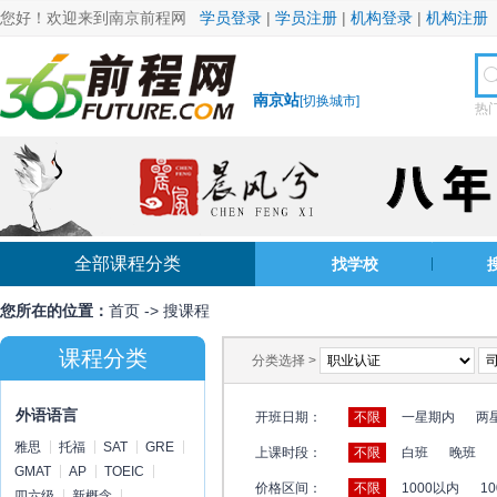
您好！欢迎来到南京前程网
学员登录
|
学员注册
|
机构登录
|
机构注册
南京站
[
切换城市
]
热
全部课程分类
找学校
您所在的位置：
首页
->
搜课程
课程分类
分类选择 >
外语语言
开班日期：
不限
一星期内
两
雅思
托福
SAT
GRE
上课时段：
不限
白班
晚班
GMAT
AP
TOEIC
价格区间：
不限
1000以内
10
四六级
新概念