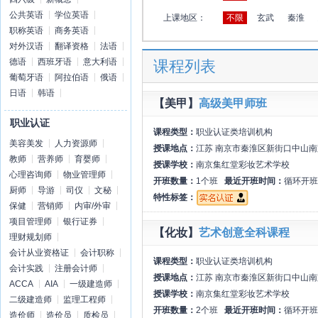
公共英语
学位英语
上课地区：
不限
玄武
秦淮
职称英语
商务英语
对外汉语
翻译资格
法语
德语
西班牙语
意大利语
课程列表
葡萄牙语
阿拉伯语
俄语
日语
韩语
【美甲】
高级美甲师班
职业认证
课程类型：
职业认证类培训机构
美容美发
人力资源师
授课地点：
江苏 南京市秦淮区新街口中山南
教师
营养师
育婴师
授课学校：
南京集红堂彩妆艺术学校
心理咨询师
物业管理师
开班数量：
1个班
最近开班时间：
循环开班
厨师
导游
司仪
文秘
特性标签：
保健
营销师
内审/外审
项目管理师
银行证券
【化妆】
艺术创意全科课程
理财规划师
会计从业资格证
会计职称
课程类型：
职业认证类培训机构
会计实践
注册会计师
授课地点：
江苏 南京市秦淮区新街口中山南
ACCA
AIA
一级建造师
授课学校：
南京集红堂彩妆艺术学校
二级建造师
监理工程师
开班数量：
2个班
最近开班时间：
循环开班
造价师
造价员
质检员