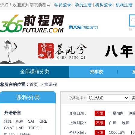
您好！欢迎来到南京前程网
学员登录
|
学员注册
|
机构登录
|
机构注册
南京站
[
切换城市
]
热
全部课程分类
找学校
您所在的位置：
首页
->
搜课程
课程分类
分类选择 >
外语语言
开班日期：
不限
一星期内
两
雅思
托福
SAT
GRE
上课时段：
不限
白班
晚班
GMAT
AP
TOEIC
价格区间：
不限
1000以内
10
四六级
新概念