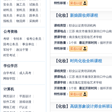
特性标签：
安全员
施工员
试验员
材料员
资料员
测量员
【化妆】
新娘跟妆师课程
报关员
单证员
跟单员
报检员
物流师
采购师
课程类型：
职业认证类培训机构
授课地点：
江苏 南京市秦淮区新街口中山南
公考资格
授课学校：
南京集红堂彩妆艺术学校
考研
专转本
省考公务员
开班数量：
1个班
最近开班时间：
循环开班
国考公务员
事业单位
特性标签：
军转干
政法干警
村官考试
【化妆】
时尚化妆全科课程
学位学历
课程类型：
职业认证类培训机构
自学考试
成人高考
授课地点：
江苏 南京市秦淮区新街口中山南
网络学院
授课学校：
南京集红堂彩妆艺术学校
开班数量：
1个班
最近开班时间：
循环开班
计算机
特性标签：
网页设计
平面设计
软件工程
游戏动漫
【化妆】
高级形象设计师全科班
网络工程
IT认证