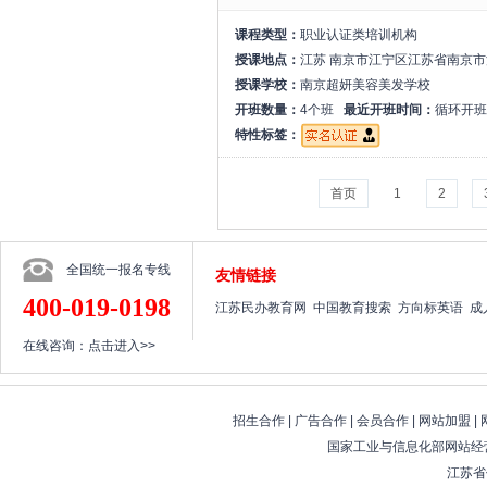
课程类型：
职业认证类培训机构
授课地点：
江苏 南京市江宁区江苏省南京市
授课学校：
南京超妍美容美发学校
开班数量：
4个班
最近开班时间：
循环开班
特性标签：
首页
1
2
全国统一报名专线
友情链接
400-019-0198
江苏民办教育网
中国教育搜索
方向标英语
成
在线咨询：
点击进入>>
招生合作
|
广告合作
|
会员合作
|
网站加盟
|
国家工业与信息化部网站经营
江苏省