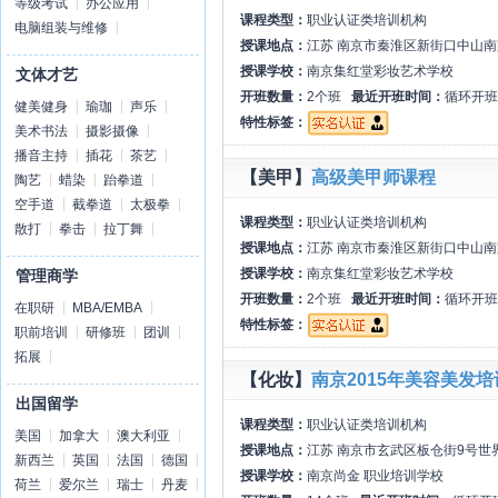
等级考试
办公应用
课程类型：
职业认证类培训机构
电脑组装与维修
授课地点：
江苏 南京市秦淮区新街口中山南
授课学校：
南京集红堂彩妆艺术学校
文体才艺
开班数量：
2个班
最近开班时间：
循环开班
健美健身
瑜珈
声乐
特性标签：
美术书法
摄影摄像
播音主持
插花
茶艺
【美甲】
高级美甲师课程
陶艺
蜡染
跆拳道
空手道
截拳道
太极拳
课程类型：
职业认证类培训机构
散打
拳击
拉丁舞
授课地点：
江苏 南京市秦淮区新街口中山南
授课学校：
南京集红堂彩妆艺术学校
管理商学
开班数量：
2个班
最近开班时间：
循环开班
在职研
MBA/EMBA
特性标签：
职前培训
研修班
团训
拓展
【化妆】
南京2015年美容美发
出国留学
课程类型：
职业认证类培训机构
美国
加拿大
澳大利亚
授课地点：
江苏 南京市玄武区板仓街9号世界
新西兰
英国
法国
德国
授课学校：
南京尚金 职业培训学校
荷兰
爱尔兰
瑞士
丹麦