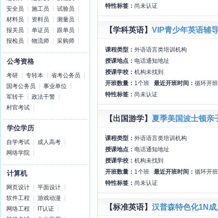
特性标签：
尚未认证
安全员
施工员
试验员
材料员
资料员
测量员
【学科英语】
VIP青少年英语辅
报关员
单证员
跟单员
报检员
物流师
采购师
课程类型：
外语语言类培训机构
授课地点：
电话通知地址
公考资格
授课学校：
机构未找到
考研
专转本
省考公务员
开班数量：
1个班
最近开班时间：
循环开班
国考公务员
事业单位
特性标签：
尚未认证
军转干
政法干警
村官考试
【出国游学】
夏季美国波士顿亲
学位学历
课程类型：
外语语言类培训机构
自学考试
成人高考
授课地点：
电话通知地址
网络学院
授课学校：
机构未找到
开班数量：
1个班
最近开班时间：
循环开班
计算机
特性标签：
尚未认证
网页设计
平面设计
软件工程
游戏动漫
【标准英语】
汉普森特色化1N
网络工程
IT认证