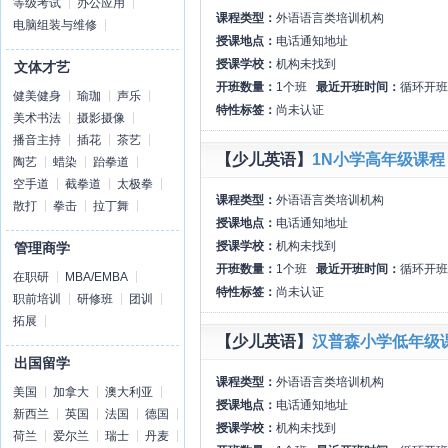
等级考试
办公应用
课程类型：
外语语言类培训机构
电脑组装与维修
授课地点：
电话通知地址
授课学校：
机构未找到
文体才艺
开班数量：
1个班
最近开班时间：
循环开班
健美健身
瑜珈
声乐
特性标签：
尚未认证
美术书法
摄影摄像
播音主持
插花
茶艺
【少儿英语】
1N小学高年级课程
陶艺
蜡染
跆拳道
空手道
截拳道
太极拳
课程类型：
外语语言类培训机构
散打
拳击
拉丁舞
授课地点：
电话通知地址
授课学校：
机构未找到
管理商学
开班数量：
1个班
最近开班时间：
循环开班
在职研
MBA/EMBA
特性标签：
尚未认证
职前培训
研修班
团训
拓展
【少儿英语】
汉普森小学低年级
出国留学
课程类型：
外语语言类培训机构
美国
加拿大
澳大利亚
授课地点：
电话通知地址
新西兰
英国
法国
德国
授课学校：
机构未找到
荷兰
爱尔兰
瑞士
丹麦