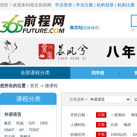
您好！欢迎来到南京前程网
学员登录
|
学员注册
|
机构登录
|
机构注册
南京站
[
切换城市
]
热
全部课程分类
找学校
您所在的位置：
首页
->
搜课程
课程分类
分类选择 >
外语语言
开班日期：
不限
一星期内
两
雅思
托福
SAT
GRE
上课时段：
不限
白班
晚班
GMAT
AP
TOEIC
价格区间：
不限
1000以内
10
四六级
新概念