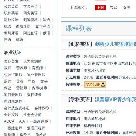
公共英语
学位英语
上课地区：
不限
玄武
秦淮
职称英语
商务英语
对外汉语
翻译资格
法语
德语
西班牙语
意大利语
课程列表
葡萄牙语
阿拉伯语
俄语
日语
韩语
【剑桥英语】
剑桥少儿英语培训
职业认证
课程类型：
外语语言类培训机构
美容美发
人力资源师
授课地点：
江苏 南京市秦淮区中山东路18号
教师
营养师
育婴师
授课学校：
南京环亚琅文
心理咨询师
物业管理师
开班数量：
2个班
最近开班时间：
循环开班
厨师
导游
司仪
文秘
特性标签：
保健
营销师
内审/外审
项目管理师
银行证券
【学科英语】
汉普森VIP青少年
理财规划师
会计从业资格证
会计职称
课程类型：
外语语言类培训机构
会计实践
注册会计师
授课地点：
电话通知地址
ACCA
AIA
一级建造师
授课学校：
机构未找到
二级建造师
监理工程师
开班数量：
1个班
最近开班时间：
循环开班
造价师
造价员
质检员