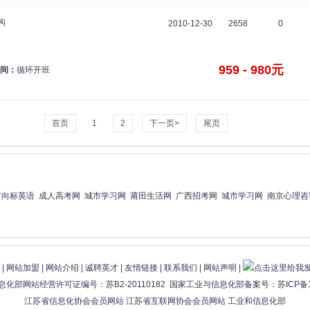
构
2010-12-30
2658
0
959 - 980元
间：
循环开班
首页
1
2
下一页>
尾页
方向标英语
成人高考网
城市学习网
莆田生活网
广西招考网
城市学习网
南京心理咨
|
网站加盟
|
网站介绍
|
诚聘英才
|
友情链接
|
联系我们
|
网站声明
|
化部网站经营许可证编号：苏B2-20110182 国家工业与信息化部备案号：
苏ICP备1
江苏省信息化协会会员网站 江苏省互联网协会会员网站
工业和信息化部