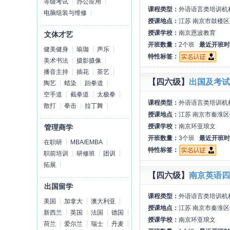
等级考试
办公应用
课程类型：
外语语言类培训机
电脑组装与维修
授课地点：
江苏 南京市鼓楼
授课学校：
南京恩波教育
文体才艺
开班数量：
2个班
最近开班时
健美健身
瑜珈
声乐
特性标签：
美术书法
摄影摄像
播音主持
插花
茶艺
【四六级】
出国及考试
陶艺
蜡染
跆拳道
空手道
截拳道
太极拳
课程类型：
外语语言类培训机
散打
拳击
拉丁舞
授课地点：
江苏 南京市秦淮区
授课学校：
南京环亚琅文
管理商学
开班数量：
3个班
最近开班时
在职研
MBA/EMBA
特性标签：
职前培训
研修班
团训
拓展
【四六级】
南京英语四
出国留学
课程类型：
外语语言类培训机
美国
加拿大
澳大利亚
授课地点：
江苏 南京市秦淮区
新西兰
英国
法国
德国
授课学校：
南京环亚琅文
荷兰
爱尔兰
瑞士
丹麦