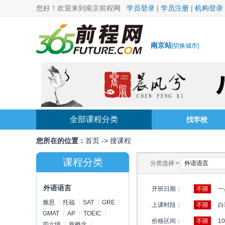
您好！欢迎来到南京前程网
学员登录
|
学员注册
|
机构登录
南京站
[
切换城市
]
全部课程分类
找学校
您所在的位置：
首页
->
搜课程
课程分类
分类选择 >
外语语言
开班日期：
不限
一
雅思
托福
SAT
GRE
上课时段：
不限
白
GMAT
AP
TOEIC
价格区间：
不限
1
四六级
新概念