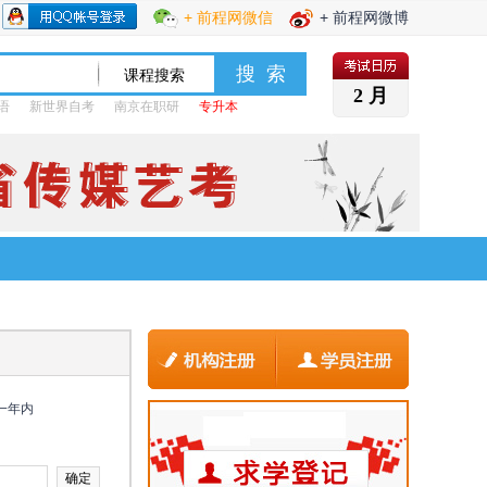
+ 前程网微信
+ 前程网微博
2 月
语
新世界自考
南京在职研
专升本
一年内