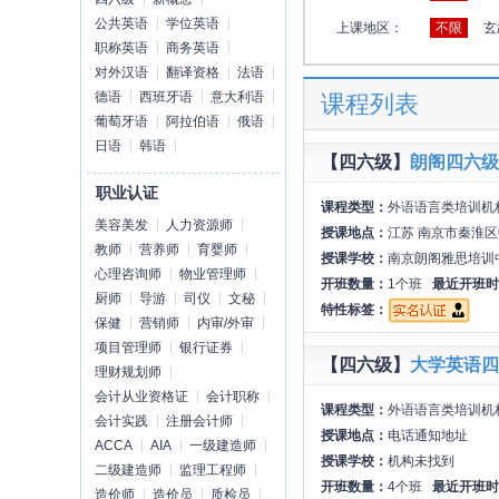
公共英语
学位英语
上课地区：
不限
玄
职称英语
商务英语
对外汉语
翻译资格
法语
德语
西班牙语
意大利语
课程列表
葡萄牙语
阿拉伯语
俄语
日语
韩语
【四六级】
朗阁四六级
职业认证
课程类型：
外语语言类培训机
美容美发
人力资源师
授课地点：
江苏 南京市秦淮区
教师
营养师
育婴师
授课学校：
南京朗阁雅思培训
心理咨询师
物业管理师
开班数量：
1个班
最近开班时
厨师
导游
司仪
文秘
特性标签：
保健
营销师
内审/外审
项目管理师
银行证券
【四六级】
大学英语四
理财规划师
会计从业资格证
会计职称
课程类型：
外语语言类培训机
会计实践
注册会计师
授课地点：
电话通知地址
ACCA
AIA
一级建造师
授课学校：
机构未找到
二级建造师
监理工程师
开班数量：
4个班
最近开班时
造价师
造价员
质检员