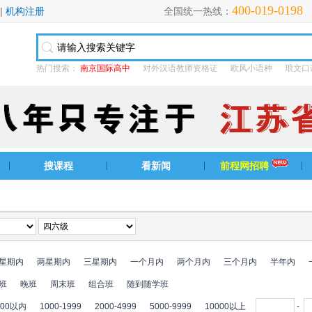
400-019-0198
|
机构注册
全国统一热线：
热门搜索：
南京国际高中
对外汉语教师资格证
欧风小语种
琅文口
搜课程
看新闻
前程网招聘
星期内
两星期内
三星期内
一个月内
两个月内
三个月内
半年内
班
晚班
周末班
组合班
随到随学班
000以内
1000-1999
2000-4999
5000-9999
10000以上
-