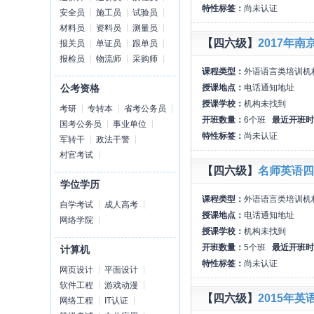
特性标签：
尚未认证
安全员
施工员
试验员
材料员
资料员
测量员
【四六级】
2017年
报关员
单证员
跟单员
报检员
物流师
采购师
课程类型：
外语语言类培训机
授课地点：
电话通知地址
公考资格
授课学校：
机构未找到
考研
专转本
省考公务员
开班数量：
6个班
最近开班时
国考公务员
事业单位
特性标签：
尚未认证
军转干
政法干警
村官考试
【四六级】
名师英语四
学位学历
课程类型：
外语语言类培训机
自学考试
成人高考
授课地点：
电话通知地址
网络学院
授课学校：
机构未找到
开班数量：
5个班
最近开班时
计算机
特性标签：
尚未认证
网页设计
平面设计
软件工程
游戏动漫
【四六级】
2015年
网络工程
IT认证