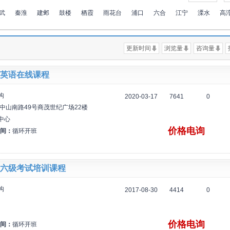
武
秦淮
建邺
鼓楼
栖霞
雨花台
浦口
六合
江宁
溧水
高
更新时间
浏览量
咨询量
英语在线课程
构
2020-03-17
7641
0
中山南路49号商茂世纪广场22楼
中心
价格电询
间：
循环开班
六级考试培训课程
构
2017-08-30
4414
0
价格电询
间：
循环开班