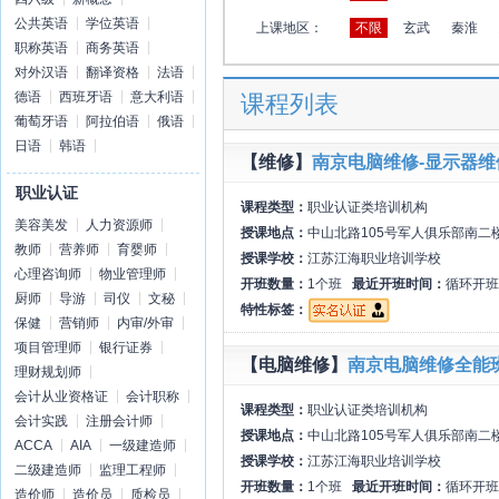
公共英语
学位英语
上课地区：
不限
玄武
秦淮
职称英语
商务英语
对外汉语
翻译资格
法语
德语
西班牙语
意大利语
课程列表
葡萄牙语
阿拉伯语
俄语
日语
韩语
【维修】
南京电脑维修-显示器维
职业认证
课程类型：
职业认证类培训机构
美容美发
人力资源师
授课地点：
中山北路105号军人俱乐部南二
教师
营养师
育婴师
授课学校：
江苏江海职业培训学校
心理咨询师
物业管理师
开班数量：
1个班
最近开班时间：
循环开班
厨师
导游
司仪
文秘
特性标签：
保健
营销师
内审/外审
项目管理师
银行证券
【电脑维修】
南京电脑维修全能
理财规划师
会计从业资格证
会计职称
课程类型：
职业认证类培训机构
会计实践
注册会计师
授课地点：
中山北路105号军人俱乐部南二
ACCA
AIA
一级建造师
授课学校：
江苏江海职业培训学校
二级建造师
监理工程师
开班数量：
1个班
最近开班时间：
循环开班
造价师
造价员
质检员