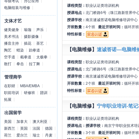
等级考试
办公应用
课程类型：
职业认证类培训机构
电脑组装与维修
授课地点：
北门桥路6号（珠江路新世界中
授课学校：
南京速诚答诺电脑维修培训中心
文体才艺
开班数量：
4个班
最近开班时间：
循环开班
健美健身
瑜珈
声乐
特性标签：
美术书法
摄影摄像
播音主持
插花
茶艺
【电脑维修】
速诚答诺—电脑维
陶艺
蜡染
跆拳道
空手道
截拳道
太极拳
课程类型：
职业认证类培训机构
散打
拳击
拉丁舞
授课地点：
北门桥路6号（珠江路新世界中
授课学校：
南京速诚答诺电脑维修培训中心
管理商学
开班数量：
2个班
最近开班时间：
循环开班
在职研
MBA/EMBA
特性标签：
职前培训
研修班
团训
拓展
【电脑维修】
宁华职业培训-笔
出国留学
课程类型：
职业认证类培训机构
美国
加拿大
澳大利亚
授课地点：
授课学校：
南京宁华职业技术培
新西兰
英国
法国
德国
开班数量：
3个班
最近开班时间：
循环开班
荷兰
爱尔兰
瑞士
丹麦