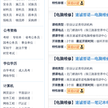
特性标签：
安全员
施工员
试验员
材料员
资料员
测量员
【电脑维修】
速诚答诺—电脑维
报关员
单证员
跟单员
报检员
物流师
采购师
课程类型：
职业认证类培训机构
授课地点：
北门桥路6号（珠江路新世界中
公考资格
授课学校：
南京速诚答诺电脑维修培训中心
考研
专转本
省考公务员
开班数量：
2个班
最近开班时间：
循环开班
国考公务员
事业单位
特性标签：
军转干
政法干警
村官考试
【电脑维修】
速诚答诺—电脑维
学位学历
课程类型：
职业认证类培训机构
自学考试
成人高考
授课地点：
北门桥路6号（珠江路新世界中
网络学院
授课学校：
南京速诚答诺电脑维修培训中心
开班数量：
3个班
最近开班时间：
循环开班
计算机
特性标签：
网页设计
平面设计
软件工程
游戏动漫
【电脑维修】
速诚答诺—笔记本
网络工程
IT认证