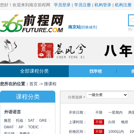
您好！欢迎来到南京前程网
学员登录
|
学员注册
|
机构登录
|
机构注册
南京站
[
切换城市
]
热
全部课程分类
找学校
您所在的位置：
首页
->
搜课程
课程分类
分类选择 >
外语语言
开班日期：
不限
一星期内
两
雅思
托福
SAT
GRE
上课时段：
不限
白班
晚班
GMAT
AP
TOEIC
价格区间：
不限
1000以内
10
四六级
新概念