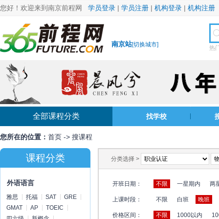
您好！欢迎来到南京前程网
学员登录
|
学员注册
|
机构登录
|
机构注册
南京站
[
切换城市
]
热
全部课程分类
找学校
您所在的位置：
首页
->
搜课程
课程分类
分类选择 >
外语语言
开班日期：
不限
一星期内
两
雅思
托福
SAT
GRE
上课时段：
不限
白班
晚班
GMAT
AP
TOEIC
价格区间：
不限
1000以内
10
四六级
新概念