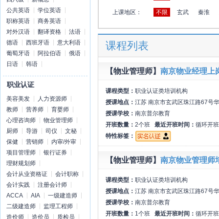
公共英语
学位英语
上课地区：
不限
玄武
秦淮
职称英语
商务英语
对外汉语
翻译资格
法语
德语
西班牙语
意大利语
课程列表
葡萄牙语
阿拉伯语
俄语
日语
韩语
【物业管理师】
南京物业经理上
职业认证
课程类型：
职业认证类培训机构
美容美发
人力资源师
授课地点：
江苏 南京市玄武区珠江路67号华
教师
营养师
育婴师
授课学校：
南京普尔教育
心理咨询师
物业管理师
开班数量：
2个班
最近开班时间：
循环开班
厨师
导游
司仪
文秘
特性标签：
保健
营销师
内审/外审
项目管理师
银行证券
【物业管理师】
南京物业管理师
理财规划师
会计从业资格证
会计职称
课程类型：
职业认证类培训机构
会计实践
注册会计师
授课地点：
江苏 南京市玄武区珠江路67号华
ACCA
AIA
一级建造师
授课学校：
南京普尔教育
二级建造师
监理工程师
开班数量：
1个班
最近开班时间：
循环开班
造价师
造价员
质检员