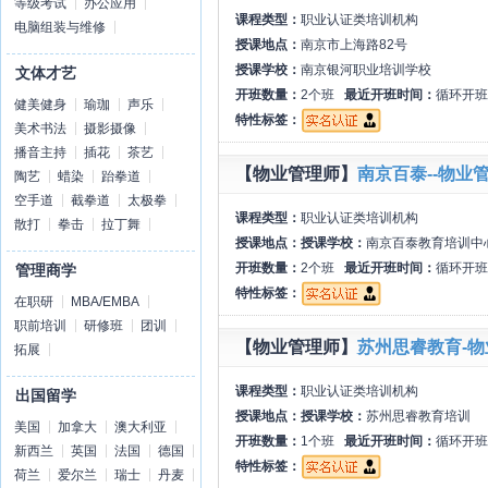
等级考试
办公应用
课程类型：
职业认证类培训机构
电脑组装与维修
授课地点：
南京市上海路82号
授课学校：
南京银河职业培训学校
文体才艺
开班数量：
2个班
最近开班时间：
循环开班
健美健身
瑜珈
声乐
特性标签：
美术书法
摄影摄像
播音主持
插花
茶艺
【物业管理师】
南京百泰--物业
陶艺
蜡染
跆拳道
空手道
截拳道
太极拳
课程类型：
职业认证类培训机构
散打
拳击
拉丁舞
授课地点：
授课学校：
南京百泰教育培训中
开班数量：
2个班
最近开班时间：
循环开班
管理商学
特性标签：
在职研
MBA/EMBA
职前培训
研修班
团训
【物业管理师】
苏州思睿教育-
拓展
课程类型：
职业认证类培训机构
出国留学
授课地点：
授课学校：
苏州思睿教育培训
美国
加拿大
澳大利亚
开班数量：
1个班
最近开班时间：
循环开班
新西兰
英国
法国
德国
特性标签：
荷兰
爱尔兰
瑞士
丹麦