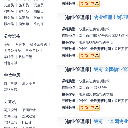
特性标签：
安全员
施工员
试验员
材料员
资料员
测量员
【物业管理师】
物业经理上岗证
报关员
单证员
跟单员
报检员
物流师
采购师
课程类型：
职业认证类培训机构
授课地点：
南京市广州路5号君临国际3幢14
公考资格
授课学校：
南京智联经纬培训中心
考研
专转本
省考公务员
开班数量：
2个班
最近开班时间：
循环开班
国考公务员
事业单位
特性标签：
军转干
政法干警
村官考试
【物业管理师】
银河-全国物业
学位学历
课程类型：
职业认证类培训机构
自学考试
成人高考
授课地点：
南京市上海路82号
网络学院
授课学校：
南京银河职业培训学校
开班数量：
2个班
最近开班时间：
循环开班
计算机
特性标签：
网页设计
平面设计
软件工程
游戏动漫
【物业管理师】
银河—“全国物
网络工程
IT认证