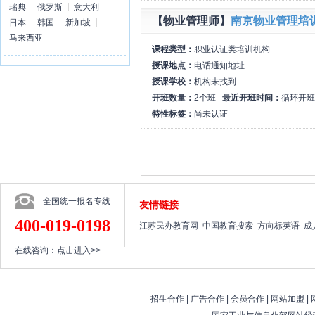
瑞典
俄罗斯
意大利
【物业管理师】
南京物业管理培
日本
韩国
新加坡
马来西亚
课程类型：
职业认证类培训机构
授课地点：
电话通知地址
授课学校：
机构未找到
开班数量：
2个班
最近开班时间：
循环开班
特性标签：
尚未认证
全国统一报名专线
友情链接
400-019-0198
江苏民办教育网
中国教育搜索
方向标英语
成
在线咨询：
点击进入>>
招生合作
|
广告合作
|
会员合作
|
网站加盟
|