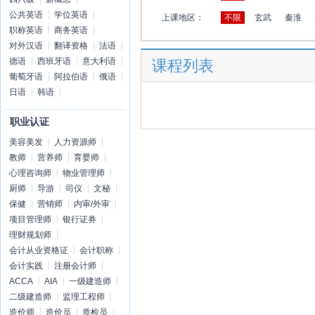
公共英语
学位英语
上课地区：
不限
玄武
秦淮
职称英语
商务英语
对外汉语
翻译资格
法语
德语
西班牙语
意大利语
课程列表
葡萄牙语
阿拉伯语
俄语
日语
韩语
职业认证
美容美发
人力资源师
教师
营养师
育婴师
心理咨询师
物业管理师
厨师
导游
司仪
文秘
保健
营销师
内审/外审
项目管理师
银行证券
理财规划师
会计从业资格证
会计职称
会计实践
注册会计师
ACCA
AIA
一级建造师
二级建造师
监理工程师
造价师
造价员
质检员