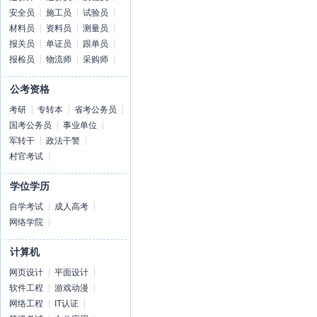
安全员
施工员
试验员
材料员
资料员
测量员
报关员
单证员
跟单员
报检员
物流师
采购师
公考资格
考研
专转本
省考公务员
国考公务员
事业单位
军转干
政法干警
村官考试
学位学历
自学考试
成人高考
网络学院
计算机
网页设计
平面设计
软件工程
游戏动漫
网络工程
IT认证